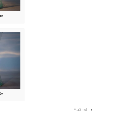
RA
RA
MarSmull
›