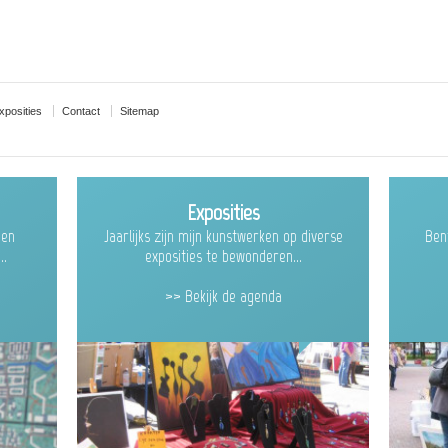
xposities
Contact
Sitemap
Exposities
ben
Jaarlijks zijn mijn kunstwerken op diverse
Ben
..
exposities te bewonderen...
>> Bekijk de agenda