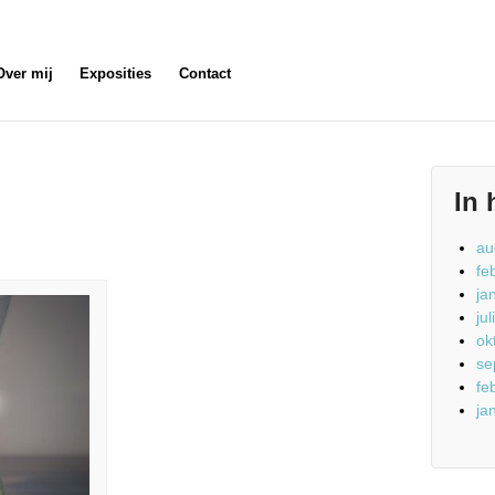
Over mij
Exposities
Contact
In 
au
fe
ja
ju
ok
se
fe
ja