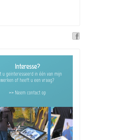
Interesse?
t u geïnteresseerd in één van mijn
werken of heeft u een vraag?
>> Neem contact op