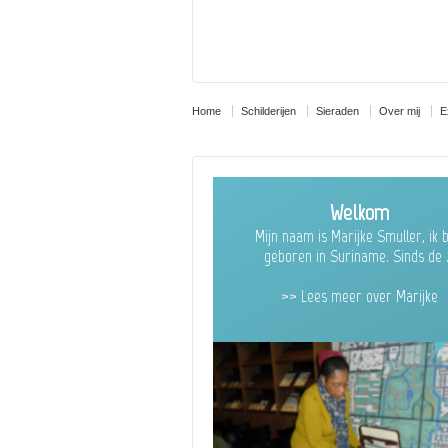
Home
Schilderijen
Sieraden
Over mij
E
Welkom
Mijn naam is Marijke Smuller, ik 
geboren in Suriname. Sinds de .
>> Lees meer over Marijke